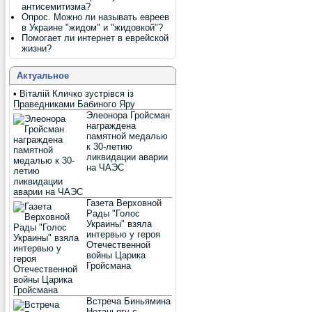
антисемитизма?
Опрос. Можно ли называть евреев
в Украине "жидом" и "жидовкой"?
Помогает ли интернет в еврейской
жизни?
Актуальное
•
Віталій Кличко зустрівся із
Праведниками Бабиного Яру
Элеонора Гройсман
награждена
памятной медалью
к 30-летию
ликвидации аварии
на ЧАЭС
Газета Верховной
Рады "Голос
Украины" взяла
интервью у героя
Отечественной
войны Царика
Гройсмана
Встреча Биньямина
Нетаньягу с