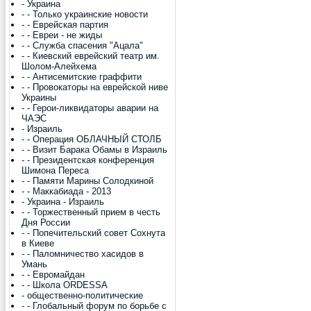
- Украина
- - Только украинские новости
- - Еврейская партия
- - Евреи - не жиды
- - Служба спасения "Ацала"
- - Киевский еврейский театр им.
Шолом-Алейхема
- - Антисемитские граффити
- - Провокаторы на еврейской ниве
Украины
- - Герои-ликвидаторы аварии на
ЧАЭС
- Израиль
- - Операция ОБЛАЧНЫЙ СТОЛБ
- - Визит Барака Обамы в Израиль
- - Президентская конференция
Шимона Переса
- - Памяти Марины Солодкиной
- - Маккабиада - 2013
- Украина - Израиль
- - Торжественный прием в честь
Дня России
- - Попечительский совет Сохнута
в Киеве
- - Паломничество хасидов в
Умань
- - Евромайдан
- - Школа ORDESSA
- общественно-политические
- - Глобальный форум по борьбе с