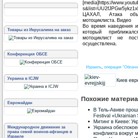
[media]https://www.you
s&list=UU2fJPGw5ykz1xl
ЦАХАЛ, Атака объе
мотоциклиста. Видео
Во время наведения и 
Товары из Иерусалима на заказ
который приближал
мотоциклист не по
осуществлена.
Конференция ОБСЕ
Израиль
,
операция "Облачн
Украина в ICJW
Киев евр
Похожие матери
Евромайдан
В Тель-Авиве прош
Festival «Ukrainian 
Митинг в Киеве: Ук
Украина обеспокое
Международное движение за
права семей воинов-афганцев в
конфликта вокруг 
Израиле