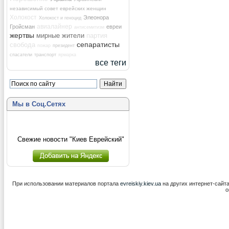
независимый совет еврейских женщин
Холокост
Элеонора
Холокост и геноцид
авиалайнер
Гройсман
евреи
антисемитизм
жертвы
мирные жители
партия
сепаратисты
свобода
пожар
президент
спасатели
транспорт
ярмарка
все теги
Мы в Соц.Сетях
Свежие новости "Киев Еврейский"
При использовании материалов портала
evreiskiy.kiev.ua
на других интернет-сайт
о