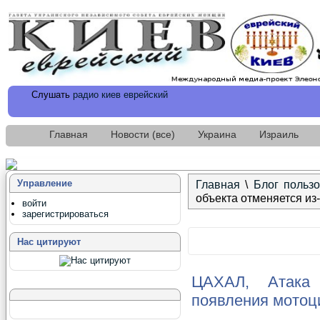
Слушать
радио киев еврейский
Главная
Новости (все)
Украина
Израиль
Управление
Главная
\
Блог польз
объекта отменяется из
войти
зарегистрироваться
Нас цитируют
ЦАХАЛ, Атака 
появления мотоц