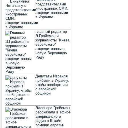
представителями
иностранных СМИ,
аккредитованными
в Израиле
Главный редактор
Э.Гройсман и
журналисты "Киева
еврейского"
аккредитованы в
новую Верховную
Раду
Депутаты Израиля
прибыли в Украину,
чтобы пообщаться
с еврейской
общиной
Элеонора Гройсман
рассказала в эфире
американского
радио о Штабе
помощи евреям-