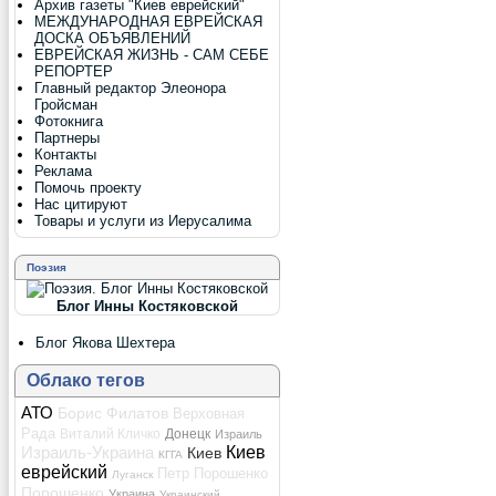
Архив газеты "Киев еврейский"
МЕЖДУНАРОДНАЯ ЕВРЕЙСКАЯ
ДОСКА ОБЪЯВЛЕНИЙ
ЕВРЕЙСКАЯ ЖИЗНЬ - САМ СЕБЕ
РЕПОРТЕР
Главный редактор Элеонора
Гройсман
Фотокнига
Партнеры
Контакты
Реклама
Помочь проекту
Нас цитируют
Товары и услуги из Иерусалима
Поэзия
Блог Инны Костяковской
Блог Якова Шехтера
Облако тегов
АТО
Борис Филатов
Верховная
Рада
Виталий Кличко
Донецк
Израиль
Киев
Израиль-Украина
Киев
КГГА
еврейский
Петр Порошенко
Луганск
Порошенко
Украина
Украинский