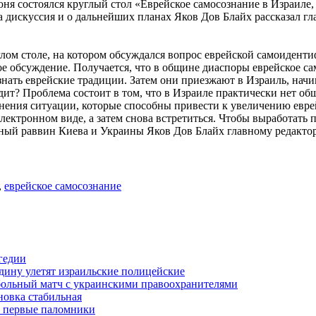
я состоялся круглый стол «Еврейское самосознание в Израиле, 
а дискуссия и о дальнейших планах Яков Дов Блайх рассказал г
лом столе, на котором обсуждался вопрос еврейской самоиденти
е обсуждение. Получается, что в общине диаспоры еврейское са
нать еврейские традиции. Затем они приезжают в Израиль, начин
одит? Проблема состоит в том, что в Израиле практически нет 
енения ситуации, которые способны привести к увеличению евре
ектронном виде, а затем снова встретиться. Чтобы выработать 
авный раввин Киева и Украины Яков Дов Блайх главному редакт
,
еврейское самосознание
гедии
одину улетят израильские полицейские
больный матч с украинскими правоохранителями
новка стабильная
и первые паломники