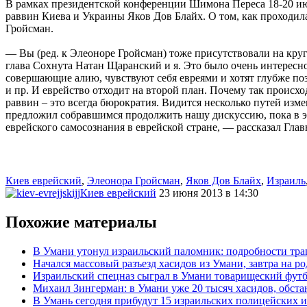
В рамках президентской конференции Шимона Переса 18-20 июн
раввин Киева и Украины Яков Дов Блайх. О том, как проходил
Гройсман.
— Вы (ред. к Элеоноре Гройсман) тоже присутствовали на круг
глава Сохнута Натан Щаранский и я. Это было очень интересно
совершающие алию, чувствуют себя евреями и хотят глубже поз
и пр. И еврейство отходит на второй план. Почему так происх
раввин – это всегда бюрократия. Видится несколько путей изм
предложил собравшимся продолжить нашу дискуссию, пока в эл
еврейского самосознания в еврейской стране, — рассказал Гл
Киев еврейский
,
Элеонора Гройсман
,
Яков Дов Блайх
,
Израиль
Киев еврейский
23 июня 2013 в 14:30
Похожие материалы
В Умани утонул израильский паломник: подробности тра
Начался массовый разъезд хасидов из Умани, завтра на р
Израильский спецназ сыграл в Умани товарищеский фут
Михаил Зингерман: в Умани уже 20 тысяч хасидов, обста
В Умань сегодня прибудут 15 израильских полицейских 