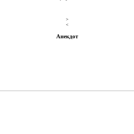
>
<
Анекдот