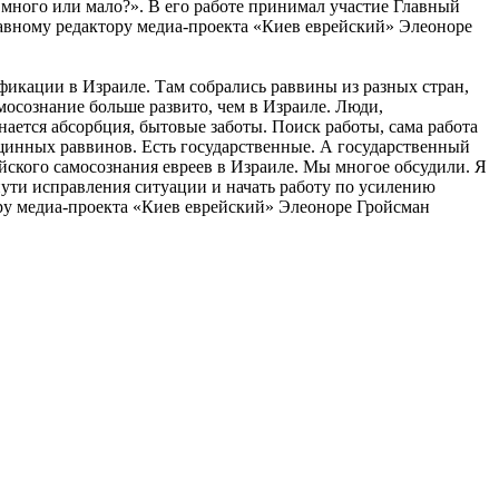
много или мало?». В его работе принимал участие Главный
лавному редактору медиа-проекта «Киев еврейский» Элеоноре
фикации в Израиле. Там собрались раввины из разных стран,
мосознание больше развито, чем в Израиле. Люди,
ается абсорбция, бытовые заботы. Поиск работы, сама работа
общинных раввинов. Есть государственные. А государственный
йского самосознания евреев в Израиле. Мы многое обсудили. Я
пути исправления ситуации и начать работу по усилению
ору медиа-проекта «Киев еврейский» Элеоноре Гройсман