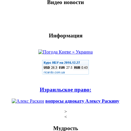
Видео новости
Информация
Израильское право:
вопросы адвокату Алексу Раскину
>
<
Мудрость