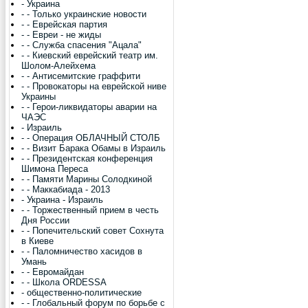
- Украина
- - Только украинские новости
- - Еврейская партия
- - Евреи - не жиды
- - Служба спасения "Ацала"
- - Киевский еврейский театр им.
Шолом-Алейхема
- - Антисемитские граффити
- - Провокаторы на еврейской ниве
Украины
- - Герои-ликвидаторы аварии на
ЧАЭС
- Израиль
- - Операция ОБЛАЧНЫЙ СТОЛБ
- - Визит Барака Обамы в Израиль
- - Президентская конференция
Шимона Переса
- - Памяти Марины Солодкиной
- - Маккабиада - 2013
- Украина - Израиль
- - Торжественный прием в честь
Дня России
- - Попечительский совет Сохнута
в Киеве
- - Паломничество хасидов в
Умань
- - Евромайдан
- - Школа ORDESSA
- общественно-политические
- - Глобальный форум по борьбе с