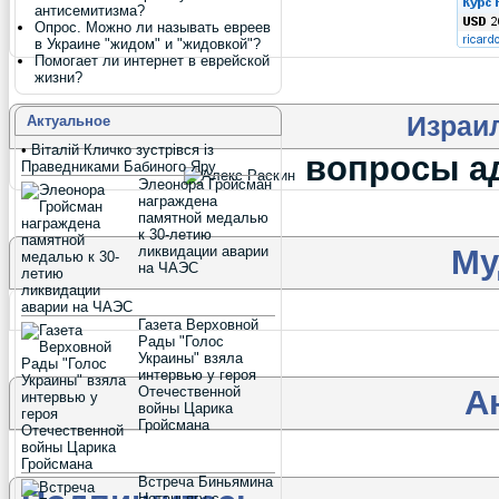
антисемитизма?
Опрос. Можно ли называть евреев
в Украине "жидом" и "жидовкой"?
Помогает ли интернет в еврейской
жизни?
Израи
Актуальное
•
Віталій Кличко зустрівся із
вопросы а
Праведниками Бабиного Яру
Элеонора Гройсман
награждена
памятной медалью
к 30-летию
Му
ликвидации аварии
на ЧАЭС
Газета Верховной
Рады "Голос
Украины" взяла
интервью у героя
А
Отечественной
войны Царика
Гройсмана
Встреча Биньямина
Нетаньягу с