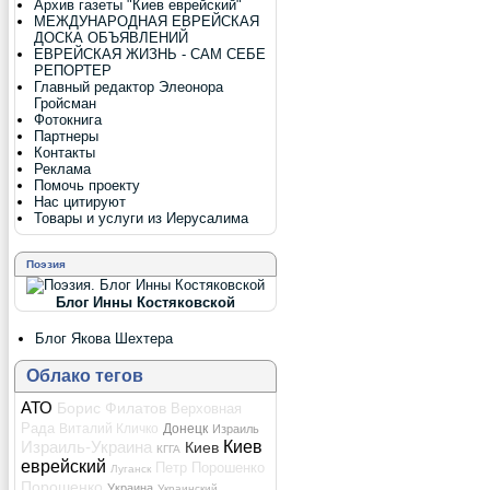
Архив газеты "Киев еврейский"
МЕЖДУНАРОДНАЯ ЕВРЕЙСКАЯ
ДОСКА ОБЪЯВЛЕНИЙ
ЕВРЕЙСКАЯ ЖИЗНЬ - САМ СЕБЕ
РЕПОРТЕР
Главный редактор Элеонора
Гройсман
Фотокнига
Партнеры
Контакты
Реклама
Помочь проекту
Нас цитируют
Товары и услуги из Иерусалима
Поэзия
Блог Инны Костяковской
Блог Якова Шехтера
Облако тегов
АТО
Борис Филатов
Верховная
Рада
Виталий Кличко
Донецк
Израиль
Киев
Израиль-Украина
Киев
КГГА
еврейский
Петр Порошенко
Луганск
Порошенко
Украина
Украинский