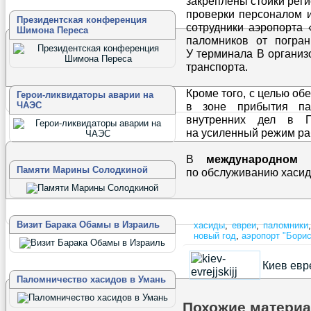
закреплены стойки реги
проверки персоналом и
Президентская конференция
сотрудники аэропорта
Шимона Переса
паломников от погран
У терминала В организ
транспорта.
Кроме того, с целью о
Герои-ликвидаторы аварии на
ЧАЭС
в зоне прибытия па
внутренних дел в 
на усиленный режим ра
В
международном 
Памяти Марины Солодкиной
по обслуживанию хасидс
Визит Барака Обамы в Израиль
хасиды
,
евреи
,
паломники
новый год
,
аэропорт "Бори
Киев евр
Паломничество хасидов в Умань
Похожие матери