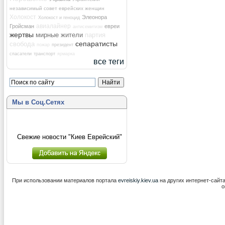
независимый совет еврейских женщин
Холокост
Элеонора
Холокост и геноцид
авиалайнер
Гройсман
евреи
антисемитизм
жертвы
мирные жители
партия
сепаратисты
свобода
пожар
президент
спасатели
транспорт
ярмарка
все теги
Мы в Соц.Сетях
Свежие новости "Киев Еврейский"
При использовании материалов портала
evreiskiy.kiev.ua
на других интернет-сайт
о