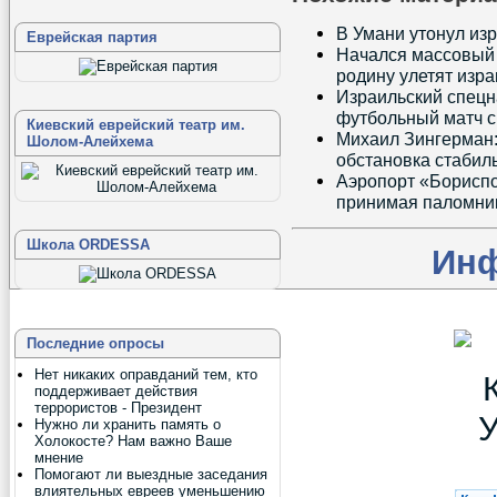
В Умани утонул из
Еврейская партия
Начался массовый 
родину улетят изр
Израильский спецн
футбольный матч с
Киевский еврейский театр им.
Михаил Зингерман:
Шолом-Алейхема
обстановка стабил
Аэропорт «Бориспо
принимая паломник
Школа ORDESSA
Ин
Последние опросы
Нет никаких оправданий тем, кто
поддерживает действия
террористов - Президент
Нужно ли хранить память о
Холокосте? Нам важно Ваше
мнение
Помогают ли выездные заседания
влиятельных евреев уменьшению